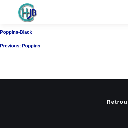
Poppins-Black
Previous:
Poppins
Retrou